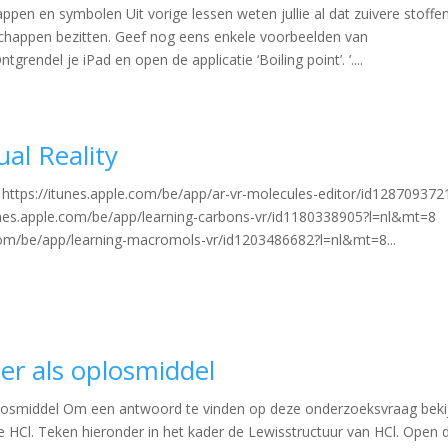
ppen en symbolen Uit vorige lessen weten jullie al dat zuivere stoffe
schappen bezitten. Geef nog eens enkele voorbeelden van
grendel je iPad en open de applicatie ‘Boiling point’. ’....
ual Reality
ty https://itunes.apple.com/be/app/ar-vr-molecules-editor/id128709372
unes.apple.com/be/app/learning-carbons-vr/id1180338905?l=nl&mt=8
.com/be/app/learning-macromols-vr/id1203486682?l=nl&mt=8...
ter als oplosmiddel
plosmiddel Om een antwoord te vinden op deze onderzoeksvraag beki
e HCl. Teken hieronder in het kader de Lewisstructuur van HCl. Open 