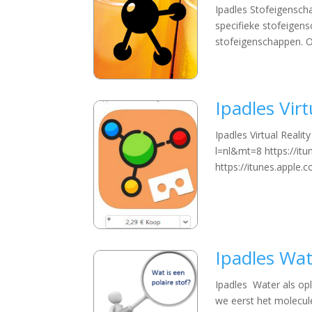
Ipadles Stofeigenscha
specifieke stofeigen
stofeigenschappen. Ont
Ipadles Virt
Ipadles Virtual Reali
l=nl&mt=8 https://it
https://itunes.apple
Ipadles Wa
Ipadles Water als o
we eerst het molecul