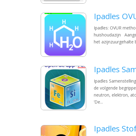
Ipadles OV
Ipadles: OVUR methode
huishoudazijn Aang
het azijnzuurgehalte
Ipadles Sa
Ipadles Samenstelling
de volgende begripp
neutron, elektron, a
‘De...
Ipadles St