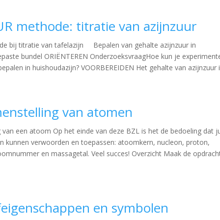
UR methode: titratie van azijnzuur
 bij titratie van tafelazijn Bepalen van gehalte azijnzuur in
epaste bundel ORIËNTEREN OnderzoeksvraagHoe kun je experiment
 bepalen in huishoudazijn? VOORBEREIDEN Het gehalte van azijnzuur in
menstelling van atomen
 van een atoom Op het einde van deze BZL is het de bedoeling dat ju
en kunnen verwoorden en toepassen: atoomkern, nucleon, proton,
toomnummer en massagetal. Veel succes! Overzicht Maak de opdrach
ofeigenschappen en symbolen