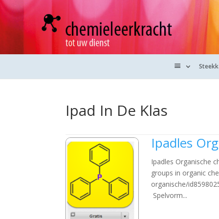
O
Steek
v
e
r
Ipad In De Klas
o
n
s
Ipadles Or
Ipadles Organische 
groups in organic che
organische/id859802
Spelvorm...