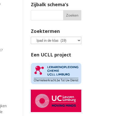
n
Zijbalk schema’s
Zoektermen
1?
Een UCLL project
jken
de