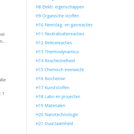
H8 Elektr. eigenschappen
H9 Organische stoffen
H10 Neerslag- en gasreacties
H11 Neutralisatiereacties
eel
...
H12 Redoxreacties
H13 Thermodynamica
H14 Reactiesnelheid
H15 Chemisch evenwicht
H16 Biochemie
llie
H17 Kunststoffen
t 1
H18 Labo en projecten
H19 Materialen
H20 Nanotechnologie
H21 Duurzaamheid