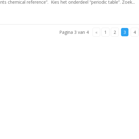
ts chemical reference”. Kies het onderdeel “periodic table”. Zoek...
Pagina 3 van 4
«
1
2
3
4