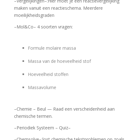
–Vergelijkingen–:Hier moet je een reactievergelijking
maken vanuit een reactieschema. Meerdere
moeilijkheidsgraden
–Mol&Co– 4 soorten vragen:
Formule molaire massa
Massa van de hoeveelheid stof
Hoeveelheid stoffen
Massavolume
–Chemie – Beul — Raad een verscheidenheid aan
chemische termen.
–Periodiek Systeem – Quiz–
–Chemsolve–:lost chemische tekstproblemen op zoals