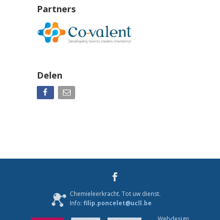
Partners
Delen
Chemieleerkracht. Tot uw dienst.
Info:
filip.poncelet@ucll.be
Webdesign